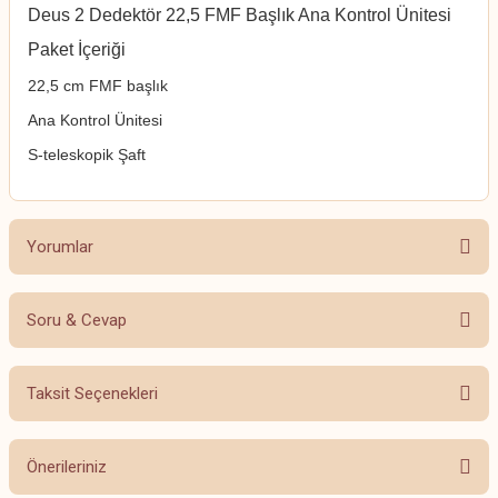
Deus 2 Dedektör 22,5 FMF Başlık Ana Kontrol Ünitesi
Paket İçeriği
22,5 cm FMF başlık
Ana Kontrol Ünitesi
S-teleskopik Şaft
Yorumlar
Soru & Cevap
Bu ürüne ilk yorumu siz yapın!
Taksit Seçenekleri
Yorum Yaz
Ürün hakkında henüz soru sorulmamış.
Önerileriniz
Soru Sor