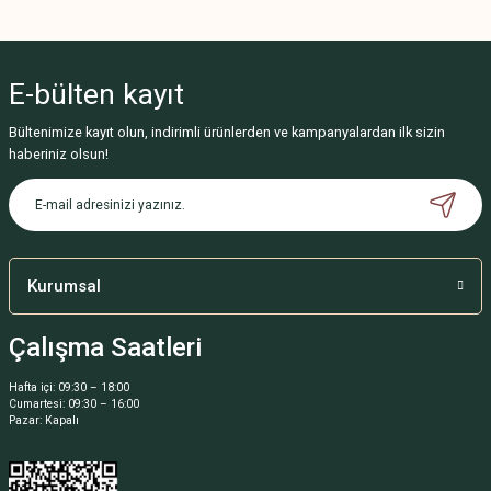
Bu ürünün fiyat bilgisi, resim, ürün açıklamalarında ve diğer konularda
yetersiz gördüğünüz noktaları öneri formunu kullanarak tarafımıza
iletebilirsiniz.
E-bülten
kayıt
Görüş ve önerileriniz için teşekkür ederiz.
Bültenimize kayıt olun, indirimli ürünlerden ve kampanyalardan ilk sizin
Ürün resmi kalitesiz, bozuk veya görüntülenemiyor.
haberiniz olsun!
Ürün açıklamasında eksik bilgiler bulunuyor.
Ürün bilgilerinde hatalar bulunuyor.
Ürün fiyatı diğer sitelerden daha pahalı.
Bu ürüne benzer farklı alternatifler olmalı.
Kurumsal
Çalışma Saatleri
Hafta içi: 09:30 – 18:00
Cumartesi: 09:30 – 16:00
Gönder
Pazar: Kapalı