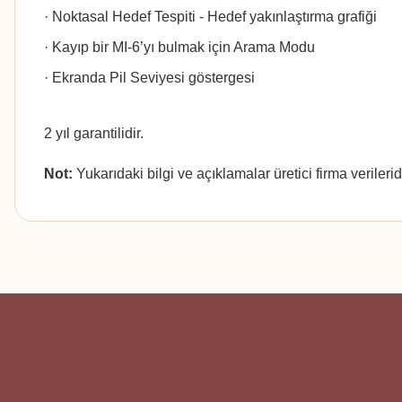
· Noktasal Hedef Tespiti - Hedef yakınlaştırma grafiği
· Kayıp bir MI-6’yı bulmak için Arama Modu
· Ekranda Pil Seviyesi göstergesi
2 yıl garantilidir.
Not:
Yukarıdaki bilgi ve açıklamalar üretici firma verileri
Bu ürünün fiyat bilgisi, resim, ürün açıklamalarında ve diğer konularda
Görüş ve önerileriniz için teşekkür ederiz.
Ürün resmi kalitesiz, bozuk veya görüntülenemiyor.
Ürün açıklamasında eksik bilgiler bulunuyor.
Ürün bilgilerinde hatalar bulunuyor.