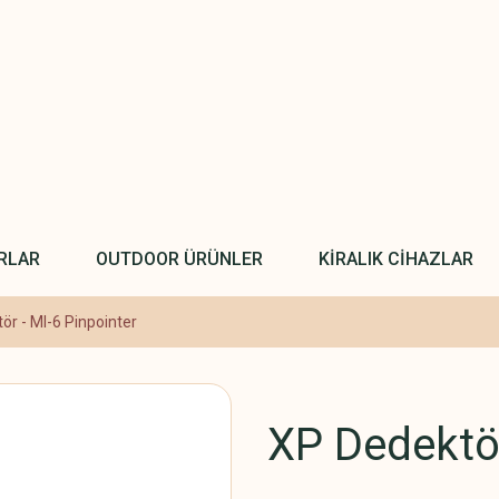
RLAR
OUTDOOR ÜRÜNLER
KİRALIK CİHAZLAR
ör - MI-6 Pinpointer
XP Dedektör