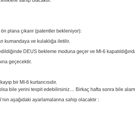
lliklere sahip olacaktır:
ön plana çıkarır (patentler bekleniyor):
kumandaya ve kulaklığa iletilir.
e edildiğinde DEUS bekleme moduna geçer ve MI-6 kapatıldığında
ına geçecektir.
p bir MI-6 kurtarıcısıdır.
 bile yerini tespit edebilirsiniz… Birkaç hafta sonra bile alarm
nın aşağıdaki ayarlamalarına sahip olacaktır :