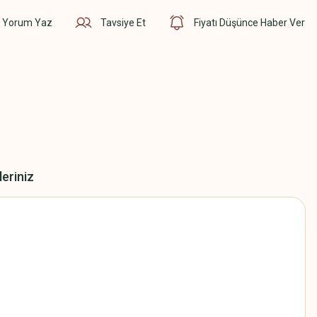
Yorum Yaz
Tavsiye Et
Fiyatı Düşünce Haber Ver
leriniz