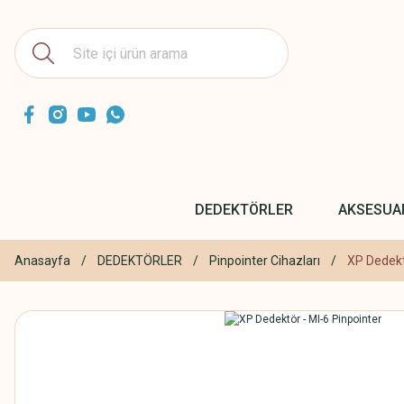
DEDEKTÖRLER
AKSESUA
Anasayfa
DEDEKTÖRLER
Pinpointer Cihazları
XP Dedekt