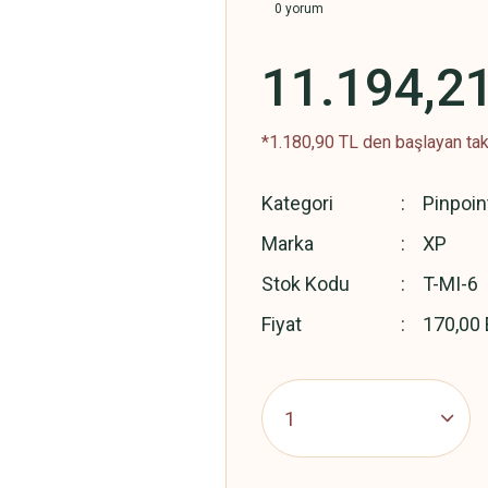
0 yorum
11.194,2
*1.180,90 TL den başlayan taks
Kategori
Pinpoin
Marka
XP
Stok Kodu
T-MI-6
Fiyat
170,00