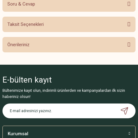
Soru & Cevap
Bu ürüne ilk yorumu siz yapın!
Taksit Seçenekleri
Yorum Yaz
Ürün hakkında henüz soru sorulmamış.
Önerileriniz
Soru Sor
Bu ürünün fiyat bilgisi, resim, ürün açıklamalarında ve diğer konularda
yetersiz gördüğünüz noktaları öneri formunu kullanarak tarafımıza
iletebilirsiniz.
E-bülten
kayıt
Görüş ve önerileriniz için teşekkür ederiz.
Bültenimize kayıt olun, indirimli ürünlerden ve kampanyalardan ilk sizin
Ürün resmi kalitesiz, bozuk veya görüntülenemiyor.
haberiniz olsun!
Ürün açıklamasında eksik bilgiler bulunuyor.
Ürün bilgilerinde hatalar bulunuyor.
Ürün fiyatı diğer sitelerden daha pahalı.
Bu ürüne benzer farklı alternatifler olmalı.
Kurumsal