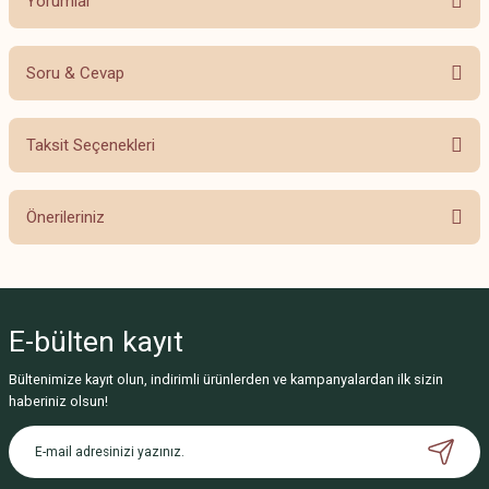
Yorumlar
Soru & Cevap
Bu ürüne ilk yorumu siz yapın!
Taksit Seçenekleri
Yorum Yaz
Ürün hakkında henüz soru sorulmamış.
Önerileriniz
Soru Sor
Bu ürünün fiyat bilgisi, resim, ürün açıklamalarında ve diğer konularda
yetersiz gördüğünüz noktaları öneri formunu kullanarak tarafımıza
iletebilirsiniz.
E-bülten
kayıt
Görüş ve önerileriniz için teşekkür ederiz.
Bültenimize kayıt olun, indirimli ürünlerden ve kampanyalardan ilk sizin
Ürün resmi kalitesiz, bozuk veya görüntülenemiyor.
haberiniz olsun!
Ürün açıklamasında eksik bilgiler bulunuyor.
Ürün bilgilerinde hatalar bulunuyor.
Ürün fiyatı diğer sitelerden daha pahalı.