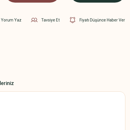
Yorum Yaz
Tavsiye Et
Fiyatı Düşünce Haber Ver
leriniz