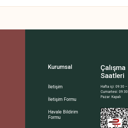
 yetersiz gördüğünüz noktaları öneri formunu kullanarak tarafımıza iletebilirsini
Ürün hakkında henüz soru sorulmamış.
Bu ürüne ilk yorumu siz yapın!
Yorum Yaz
Soru Sor
Kurumsal
Çalışma
Saatleri
İletişim
Hafta içi: 09:30 –
Cumartesi: 09:30
Pazar: Kapalı
İletişim Formu
Gönder
Havale Bildirim
Formu