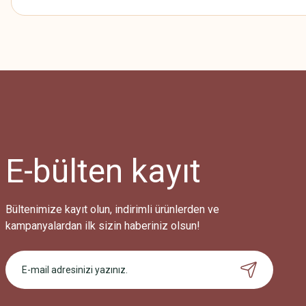
Bu ürünün fiyat bilgisi, resim, ürün açıklamalarında ve diğer konularda
Görüş ve önerileriniz için teşekkür ederiz.
Ürün resmi kalitesiz, bozuk veya görüntülenemiyor.
Ürün açıklamasında eksik bilgiler bulunuyor.
Ürün bilgilerinde hatalar bulunuyor.
Ürün fiyatı diğer sitelerden daha pahalı.
E-bülten
kayıt
Bu ürüne benzer farklı alternatifler olmalı.
Bültenimize kayıt olun, indirimli ürünlerden ve
kampanyalardan ilk sizin haberiniz olsun!