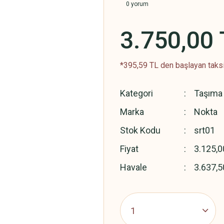
0 yorum
3.750,00 
*395,59 TL den başlayan taksi
Kategori
Taşıma 
Marka
Nokta
Stok Kodu
srt01
Fiyat
3.125,0
Havale
3.637,5