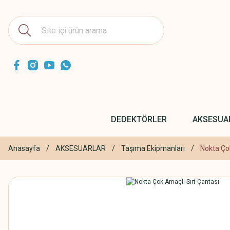
DEDEKTÖRLER
AKSESUA
Anasayfa
AKSESUARLAR
Taşıma Ekipmanları
Nokta Ço