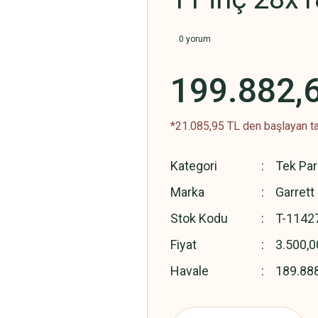
0 yorum
199.882,
*21.085,95 TL den başlayan ta
Kategori
Tek Par
Marka
Garrett
Stok Kodu
T-1142
Fiyat
3.500,
Havale
189.888