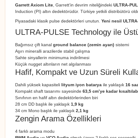
Garrett Axiom Lite
, Garrett’in devrim niteliğindeki
ULTRA-PUL
Induction (PI) altın dedektörüdür. Türkiye yetkili distribütörü 
Piyasadaki klasik pulse dedektörleri unutun.
Yeni nesil ULTRA-
ULTRA-PULSE Technology ile Üst
Bağımsız çift kanal
ground balance (zemin ayarı)
sistemi
Aşırı mineralli arazilerde stabil çalışma
Sahte sinyallerin minimuma indirilmesi
Küçük nugget altınların net algılanması
Hafif, Kompakt ve Uzun Süreli Kul
Dahili yüksek kapasiteli
lityum iyon batarya
ile yaklaşık
16 sa
Kompakt shaft tasarımı sayesinde
63,5 cm’ye kadar kısaltılabi
Sınıfının en hafif altın dedektörlerinden biri
28 cm DD başlık ile yaklaşık
1,9 kg
34 cm Mono başlık ile yaklaşık
2,1 kg
Zengin Arama Özellikleri
4 farklı arama modu
PWM Audio
ve
VCO Audio
olmak üzere 2 farklı ses seçeneği