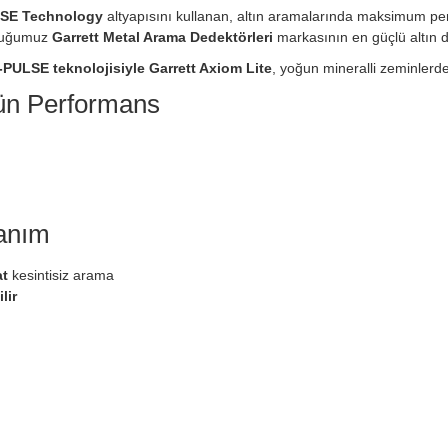
SE Technology
altyapısını kullanan, altın aramalarında maksimum 
olduğumuz
Garrett Metal Arama Dedektörleri
markasının en güçlü altın d
PULSE teknolojisiyle Garrett Axiom Lite
, yoğun mineralli zeminlerde 
ün Performans
lanım
at
kesintisiz arama
lir