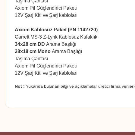
Taşıma Çantası
Axiom Pil Güçlendirici Paketi
12V Şarj Kiti ve Şarj kabloları
Axiom Kablosuz Paket (PN 1142720)
Garrett MS-3 Z-Lynk Kablosuz Kulaklık
34x28 cm DD
Arama Başlığı
28x18 cm Mono
Arama Başlığı
Taşıma Çantası
Axiom Pil Güçlendirici Paketi
12V Şarj Kiti ve Şarj kabloları
Not :
Yukarıda bulunan bilgi ve açıklamalar üretici firma verileri
Bu ürünün fiyat bilgisi, resim, ürün açıklamalarında ve diğer konularda
Görüş ve önerileriniz için teşekkür ederiz.