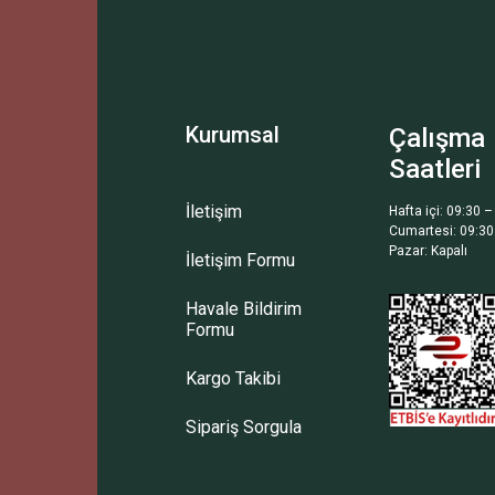
Yorum Yaz
Soru Sor
Kurumsal
Çalışma
Saatleri
İletişim
Hafta içi: 09:30 –
Cumartesi: 09:30
Pazar: Kapalı
İletişim Formu
Gönder
Havale Bildirim
Formu
Kargo Takibi
Sipariş Sorgula