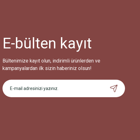
Ürün resmi kalitesiz, bozuk veya görüntülenemiyor.
Ürün açıklamasında eksik bilgiler bulunuyor.
Ürün bilgilerinde hatalar bulunuyor.
Ürün fiyatı diğer sitelerden daha pahalı.
E-bülten
kayıt
Bu ürüne benzer farklı alternatifler olmalı.
Bültenimize kayıt olun, indirimli ürünlerden ve
kampanyalardan ilk sizin haberiniz olsun!