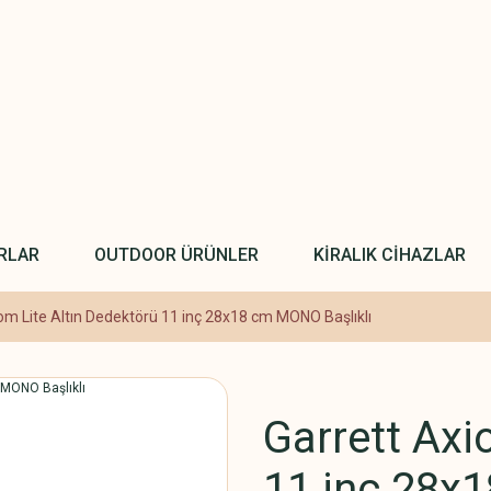
RLAR
OUTDOOR ÜRÜNLER
KİRALIK CİHAZLAR
om Lite Altın Dedektörü 11 inç 28x18 cm MONO Başlıklı
Garrett Axi
11 inç 28x