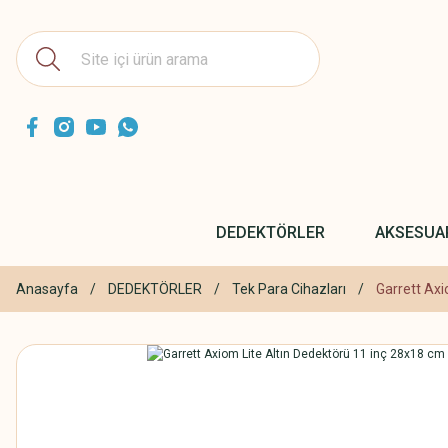
DEDEKTÖRLER
AKSESUA
Anasayfa
DEDEKTÖRLER
Tek Para Cihazları
Garrett Axi