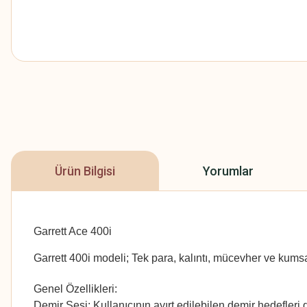
Ürün Bilgisi
Yorumlar
Garrett Ace 400i
Garrett 400i
modeli; Tek para, kalıntı, mücevher ve kumsal
Genel Özellikleri:
Demir Sesi: Kullanıcının ayırt edilebilen demir hedefleri 