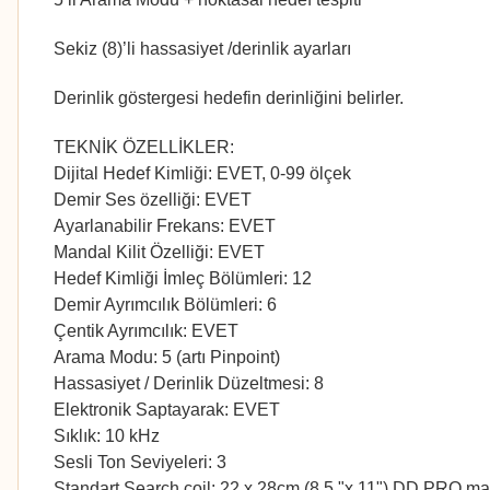
Sekiz (8)’li hassasiyet /derinlik ayarları
Derinlik göstergesi hedefin derinliğini belirler.
TEKNİK ÖZELLİKLER:
Dijital Hedef Kimliği: EVET, 0-99 ölçek
Demir Ses özelliği: EVET
Ayarlanabilir Frekans: EVET
Mandal Kilit Özelliği: EVET
Hedef Kimliği İmleç Bölümleri: 12
Demir Ayrımcılık Bölümleri: 6
Çentik Ayrımcılık: EVET
Arama Modu: 5 (artı Pinpoint)
Hassasiyet / Derinlik Düzeltmesi: 8
Elektronik Saptayarak: EVET
Sıklık: 10 kHz
Sesli Ton Seviyeleri: 3
Standart Search coil: 22 x 28cm (8.5 "x 11") DD PRO m