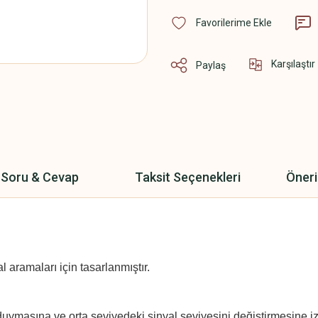
Karşılaştır
Paylaş
Soru & Cevap
Taksit Seçenekleri
Öneri
 aramaları için tasarlanmıştır.
duymasına ve orta seviyedeki sinyal seviyesini değiştirmesine izi