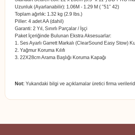
Uzunluk (Ayarlanabilir): 1.06M - 1.29 M ( "51" 42)
Toplam ağırlık: 1.32 kg (2.9 lbs.)
Piller: 4 adet AA (dahil)
Garanti: 2 Yıl, Sınırlı Parçalar / İşçi
Paket İçeriğinde Bulunan Ekstra Aksesuarlar:
1. Ses Ayarlı Garrett Markalı (ClearSound Easy Stow) Ku
2. Yağmur Koruma Kılıfı
3. 22X28cm Arama Başlığı Koruma Kapağı
Not:
Yukarıdaki bilgi ve açıklamalar üretici firma verileri
Bu ürünün fiyat bilgisi, resim, ürün açıklamalarında ve diğer konularda
Görüş ve önerileriniz için teşekkür ederiz.