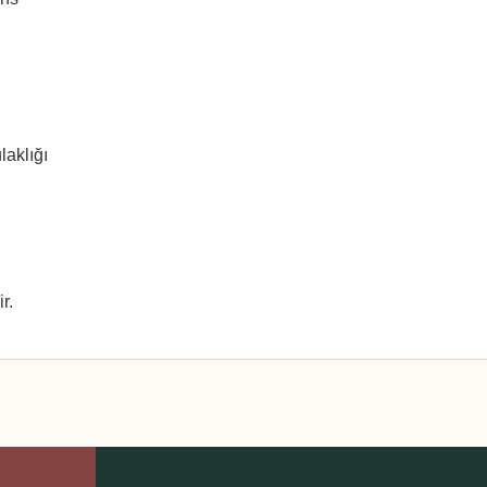
laklığı
dir.
 yetersiz gördüğünüz noktaları öneri formunu kullanarak tarafımıza iletebilirsini
Ürün hakkında henüz soru sorulmamış.
Bu ürüne ilk yorumu siz yapın!