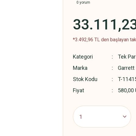
0 yorum
33.111,2
*3.492,96 TL den başlayan taks
Kategori
Tek Par
Marka
Garrett
Stok Kodu
T-1141
Fiyat
580,00