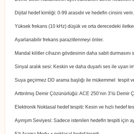
Dijital hedef kimliği: 0-99 arasıdır ve hedefin cinsini verir.
Yüksek frekans (10 kHz) düşük ve orta derecedeki iletken 
Ayarlanabilir frekans parazitlenmeyi önler.
Mandal kilitler cihazın gövdesinin daha sabit durmasını s
Sinyal aralık sesi: Keskin ve daha duyarlı ses ile uyarı i
Suya geçirmez DD arama başlığı ile mükemmel tespit ve 
Arttırılmış Demir Çözünürlüğü: ACE 250’nin 3’lü Demir Ç
Elektronik Noktasal hedef tespiti: Kesin ve hızlı hedef tesp
Ayırışım Seviyesi: Sadece istenilen hedefin tespiti için ay
5’li Arama Modu + noktasal hedef tespiti