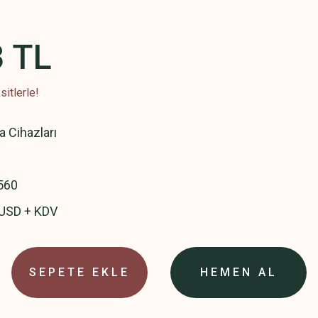
3 TL
itlerle!
a Cihazları
560
 USD + KDV
SEPETE EKLE
HEMEN AL