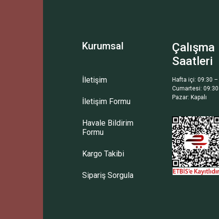
Yorum Yaz
Soru Sor
Kurumsal
Çalışma
Saatleri
İletişim
Hafta içi: 09:30 –
Cumartesi: 09:30
Pazar: Kapalı
İletişim Formu
Gönder
Havale Bildirim
Formu
Kargo Takibi
Sipariş Sorgula