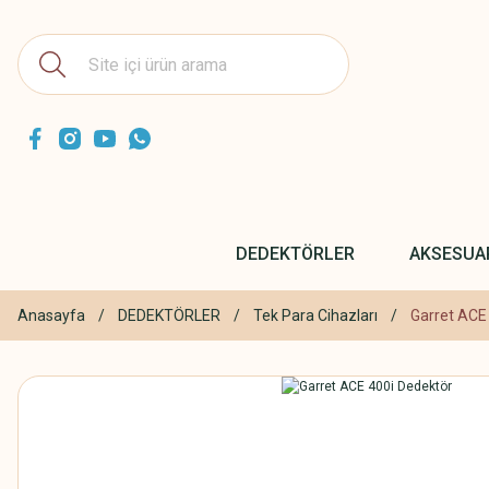
DEDEKTÖRLER
AKSESUA
Anasayfa
DEDEKTÖRLER
Tek Para Cihazları
Garret ACE