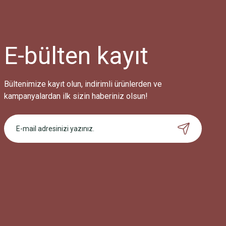
Ürün resmi kalitesiz, bozuk veya görüntülenemiyor.
Ürün açıklamasında eksik bilgiler bulunuyor.
Ürün bilgilerinde hatalar bulunuyor.
Ürün fiyatı diğer sitelerden daha pahalı.
E-bülten
kayıt
Bu ürüne benzer farklı alternatifler olmalı.
Bültenimize kayıt olun, indirimli ürünlerden ve
kampanyalardan ilk sizin haberiniz olsun!