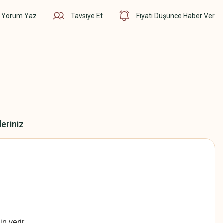
Yorum Yaz
Tavsiye Et
Fiyatı Düşünce Haber Ver
leriniz
n verir.