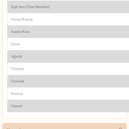
Eşik Sesi (Tüm Metaller)
Arama Başlığı
Arama Kolu
Ekran
Ağırlık
Titreşim
Uzunluk
Batarya
Garanti