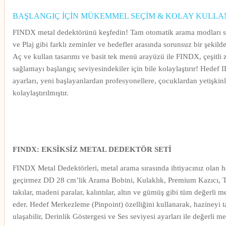
BAŞLANGIÇ İÇİN MÜKEMMEL SEÇİM & KOLAY KULLA
FINDX metal dedektörünü keşfedin! Tam otomatik arama modları sa
ve Plaj gibi farklı zeminler ve hedefler arasında sorunsuz bir şekilde
Aç ve kullan tasarımı ve basit tek menü arayüzü ile FINDX, çeşitli
sağlamayı başlangıç seviyesindekiler için bile kolaylaştırır! Hedef 
ayarları, yeni başlayanlardan profesyonellere, çocuklardan yetişkinl
kolaylaştırılmıştır.
FINDX: EKSİKSİZ METAL DEDEKTÖR SETİ
FINDX Metal Dedektörleri, metal arama sırasında ihtiyacınız olan he
geçirmez DD 28 cm’lik Arama Bobini, Kulaklık, Premium Kazıcı, 
takılar, madeni paralar, kalıntılar, altın ve gümüş gibi tüm değerli me
eder. Hedef Merkezleme (Pinpoint) özelliğini kullanarak, hazineyi 
ulaşabilir, Derinlik Göstergesi ve Ses seviyesi ayarları ile değerli me