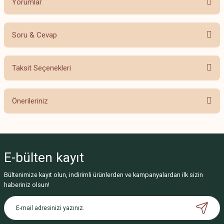
Yorumlar
Soru & Cevap
Bu ürüne ilk yorumu siz yapın!
Taksit Seçenekleri
Yorum Yaz
Ürün hakkında henüz soru sorulmamış.
Önerileriniz
Soru Sor
Bu ürünün fiyat bilgisi, resim, ürün açıklamalarında ve diğer konularda
yetersiz gördüğünüz noktaları öneri formunu kullanarak tarafımıza
iletebilirsiniz.
E-bülten
kayıt
Görüş ve önerileriniz için teşekkür ederiz.
Bültenimize kayıt olun, indirimli ürünlerden ve kampanyalardan ilk sizin
Ürün resmi kalitesiz, bozuk veya görüntülenemiyor.
haberiniz olsun!
Ürün açıklamasında eksik bilgiler bulunuyor.
Ürün bilgilerinde hatalar bulunuyor.