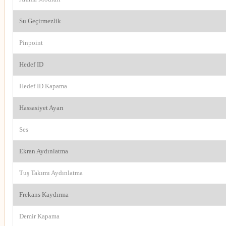
Su Geçirmezlik
Pinpoint
Hedef ID
Hedef ID Kapama
Hassasiyet Ayarı
Ses
Ekran Aydınlatma
Tuş Takımı Aydınlatma
Frekans Kaydırma
Demir Kapama