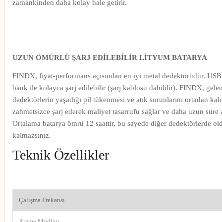
zamankinden daha kolay hale getirir.
UZUN ÖMÜRLÜ ŞARJ EDİLEBİLİR LİTYUM BATARYA
FINDX, fiyat-performans açısından en iyi metal dedektörüdür. USB 
bank ile kolayca şarj edilebilir (şarj kablosu dahildir). FINDX, gelen
dedektörlerin yaşadığı pil tükenmesi ve atık sorunlarını ortadan kald
zahmetsizce şarj ederek maliyet tasarrufu sağlar ve daha uzun süre 
Ortalama batarya ömrü 12 saattir, bu sayede diğer dedektörlerde ol
kalmazsınız.
Teknik Özellikler
Çalışma Frekansı
Arama Modları