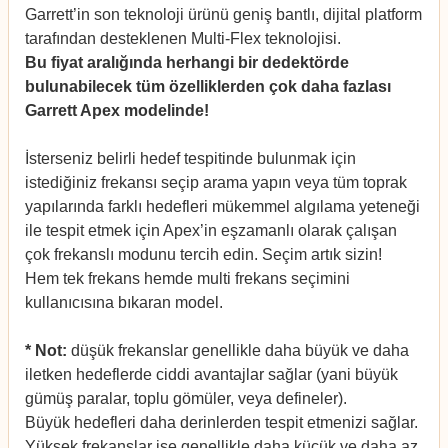
Garrett’in son teknoloji ürünü geniş bantlı, dijital platform
tarafından desteklenen Multi-Flex teknolojisi.
Bu fiyat aralığında herhangi bir dedektörde
bulunabilecek tüm özelliklerden çok daha fazlası
Garrett Apex modelinde!
İsterseniz belirli hedef tespitinde bulunmak için
istediğiniz frekansı seçip arama yapın veya tüm toprak
yapılarında farklı hedefleri mükemmel algılama yeteneği
ile tespit etmek için Apex’in eşzamanlı olarak çalışan
çok frekanslı modunu tercih edin. Seçim artık sizin!
Hem tek frekans hemde multi frekans seçimini
kullanıcısına bıkaran model.
* Not:
düşük frekanslar genellikle daha büyük ve daha
iletken hedeflerde ciddi avantajlar sağlar (yani büyük
gümüş paralar, toplu gömüler, veya defineler).
Büyük hedefleri daha derinlerden tespit etmenizi sağlar.
Yüksek frekanslar ise genellikle daha küçük ve daha az