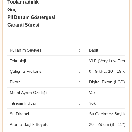
Toplam ağırlık
1,
Güç
Da
Pil Durum Göstergesi
✔
Garanti Süresi
2 
Kullanım Seviyesi
:
Basit
Teknoloji
:
VLF (Very Low Freque
Çalışma Frekansı
:
0 - 9 kHz, 10 - 19 kHz,
Ekran
:
Digital Ekran (LCD)
Metal Ayrım Özelliği
:
Var
Titreşimli Uyarı
:
Yok
Su Direnci
:
Su Geçirmez Başlık, S
Arama Başlık Boyutu
:
20 - 29 cm (8 - 11'')