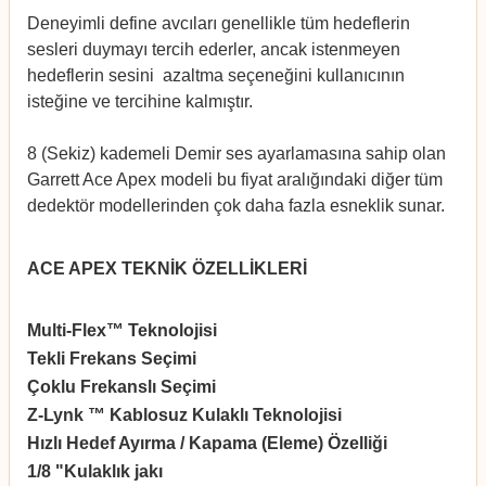
Deneyimli define avcıları genellikle tüm hedeflerin
sesleri duymayı tercih ederler, ancak istenmeyen
hedeflerin sesini azaltma seçeneğini kullanıcının
isteğine ve tercihine kalmıştır.
8 (Sekiz) kademeli Demir ses ayarlamasına sahip olan
Garrett Ace Apex modeli bu fiyat aralığındaki diğer tüm
dedektör modellerinden çok daha fazla esneklik sunar.
ACE APEX TEKNİK ÖZELLİKLERİ
www.dedektorburada.com
Multi-Flex™ Teknolojisi
✔
Tekli Frekans Seçimi
5,
Çoklu Frekanslı Seçimi
E
Z-Lynk ™ Kablosuz Kulaklı Teknolojisi
✔
Hızlı Hedef Ayırma / Kapama (Eleme) Özelliği
✔
1/8 "Kulaklık jakı
✔