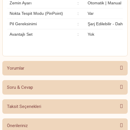
Zemin Ayarı
:
Otomatik | Manual
Nokta Tespit Modu (PinPoint)
:
Var
Pil Gereksinimi
:
Şarj Edilebilir - Dahili 
Avantajlı Set
:
Yok
Yorumlar
Soru & Cevap
Bu ürüne ilk yorumu siz yapın!
Taksit Seçenekleri
Yorum Yaz
Ürün hakkında henüz soru sorulmamış.
Önerileriniz
Soru Sor