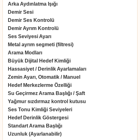
Arka Aydınlatma Işığı
✔
Demir Sesi
✔
Demir Ses Kontrolü
✔
Demir Ayrım Kontrolü
8
Ses Seviyesi Ayarı
✔ 
Metal ayrım segmeti (filtresi)
20
Arama Modları
6,
Büyük Dijital Hedef Kimliği
0 
Hassasiyet / Derinlik Ayarlamaları
8
Zemin Ayarı, Otomatik / Manuel
O
Hedef Merkezlerme Özelliği
✔
Su Geçirmez Arama Başlığı / Şaft
✔
Yağmur sızdırmaz kontrol kutusu
✔
Ses Tonu Kimliği Seviyeleri
Hi
Hedef Derinlik Göstergesi
2 
Standart Arama Başlığı
15
Uzunluk (Ayarlanabilir)
43