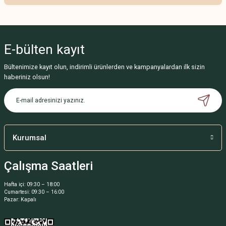
Bu ürünün fiyat bilgisi, resim, ürün açıklamalarında ve diğer konularda
yetersiz gördüğünüz noktaları öneri formunu kullanarak tarafımıza
iletebilirsiniz.
E-bülten
kayıt
Görüş ve önerileriniz için teşekkür ederiz.
Bültenimize kayıt olun, indirimli ürünlerden ve kampanyalardan ilk sizin
Ürün resmi kalitesiz, bozuk veya görüntülenemiyor.
haberiniz olsun!
Ürün açıklamasında eksik bilgiler bulunuyor.
Ürün bilgilerinde hatalar bulunuyor.
Ürün fiyatı diğer sitelerden daha pahalı.
Bu ürüne benzer farklı alternatifler olmalı.
Kurumsal
Çalışma Saatleri
Hafta içi: 09:30 – 18:00
Cumartesi: 09:30 – 16:00
Gönder
Pazar: Kapalı